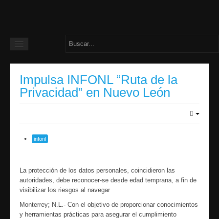
Home
Impulsa INFONL “Ruta de la
Noticias del día
Privacidad” en Nuevo León
infonl
La protección de los datos personales, coincidieron las
autoridades, debe reconocer-se desde edad temprana, a fin de
visibilizar los riesgos al navegar
Monterrey; N.L.- Con el objetivo de proporcionar conocimientos
y herramientas prácticas para asegurar el cumplimiento