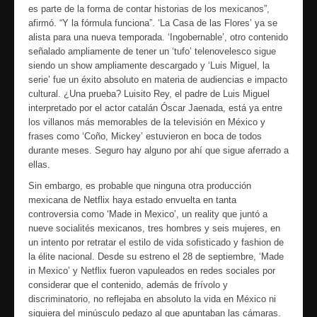
es parte de la forma de contar historias de los mexicanos”,
afirmó. “Y la fórmula funciona”. ‘La Casa de las Flores’ ya se
alista para una nueva temporada. ‘Ingobernable’, otro contenido
señalado ampliamente de tener un ‘tufo’ telenovelesco sigue
siendo un show ampliamente descargado y ‘Luis Miguel, la
serie’ fue un éxito absoluto en materia de audiencias e impacto
cultural. ¿Una prueba? Luisito Rey, el padre de Luis Miguel
interpretado por el actor catalán Óscar Jaenada, está ya entre
los villanos más memorables de la televisión en México y
frases como ‘Coño, Mickey’ estuvieron en boca de todos
durante meses. Seguro hay alguno por ahí que sigue aferrado a
ellas.
Sin embargo, es probable que ninguna otra producción
mexicana de Netflix haya estado envuelta en tanta
controversia como ‘Made in Mexico’, un reality que juntó a
nueve socialités mexicanos, tres hombres y seis mujeres, en
un intento por retratar el estilo de vida sofisticado y fashion de
la élite nacional. Desde su estreno el 28 de septiembre, ‘Made
in Mexico’ y Netflix fueron vapuleados en redes sociales por
considerar que el contenido, además de frívolo y
discriminatorio, no reflejaba en absoluto la vida en México ni
siquiera del minúsculo pedazo al que apuntaban las cámaras.