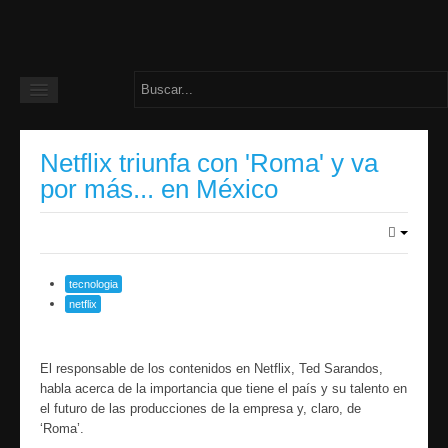
Home
Netflix triunfa con 'Roma' y va
Noticias del día
por más... en México
tecnologia
netflix
El responsable de los contenidos en Netflix, Ted Sarandos,
habla acerca de la importancia que tiene el país y su talento en
el futuro de las producciones de la empresa y, claro, de
‘Roma’.