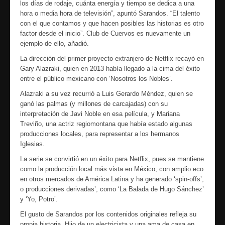
los días de rodaje, cuánta energía y tiempo se dedica a una
hora o media hora de televisión”, apuntó Sarandos. “El talento
con el que contamos y que hacen posibles las historias es otro
factor desde el inicio”. Club de Cuervos es nuevamente un
ejemplo de ello, añadió.
La dirección del primer proyecto extranjero de Netflix recayó en
Gary Alazraki, quien en 2013 había llegado a la cima del éxito
entre el público mexicano con ‘Nosotros los Nobles’.
Alazraki a su vez recurrió a Luis Gerardo Méndez, quien se
ganó las palmas (y millones de carcajadas) con su
interpretación de Javi Noble en esa película, y Mariana
Treviño, una actriz regiomontana que había estado algunas
producciones locales, para representar a los hermanos
Iglesias.
La serie se convirtió en un éxito para Netflix, pues se mantiene
como la producción local más vista en México, con amplio eco
en otros mercados de América Latina y ha generado ‘spin-offs’,
o producciones derivadas’, como ‘La Balada de Hugo Sánchez’
y ‘Yo, Potro’.
El gusto de Sarandos por los contenidos originales refleja su
propia historia. Hijo de un electricista y una ama de casa en